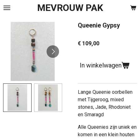
MEVROUW PAK
Ga
direct
naar
Queenie Gypsy
de
hoofdinhoud
€ 109,00
In winkelwagen
Lange Queenie oorbellen
met Tijgeroog, mixed
stones, Jade, Rhodoniet
en Smaragd
Alle Queenies zijn uniek en
komen in een klein houten