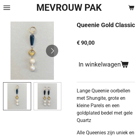
MEVROUW PAK
Ga
direct
naar
Queenie Gold Classic
de
hoofdinhoud
€ 90,00
In winkelwagen
Lange Queenie oorbellen
met Shungite, grote en
kleine Parels en een
goldplated bedel met gele
Quartz
Alle Queenies zijn uniek en