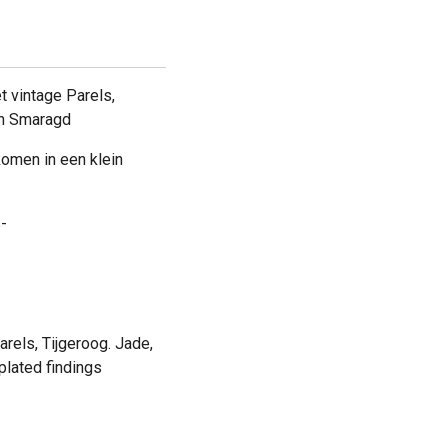
 vintage Parels,
 en Smaragd
komen in een klein
-
arels, Tijgeroog. Jade,
plated findings