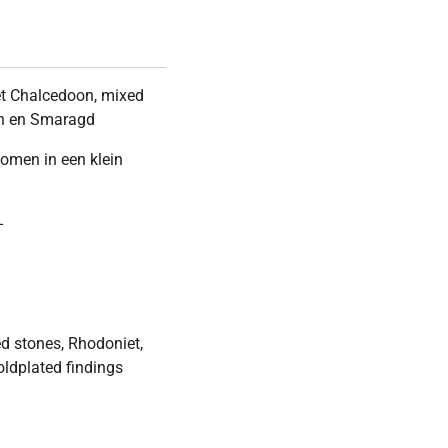
t Chalcedoon, mixed
ijn en Smaragd
komen in een klein
-
d stones, Rhodoniet,
ldplated findings