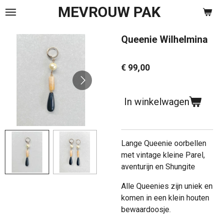
MEVROUW PAK
Ga
direct
naar
Queenie Wilhelmina
de
hoofdinhoud
€ 99,00
In winkelwagen
Lange Queenie oorbellen
met vintage kleine Parel,
aventurijn en Shungite
Alle Queenies zijn uniek en
komen in een klein houten
bewaardoosje.