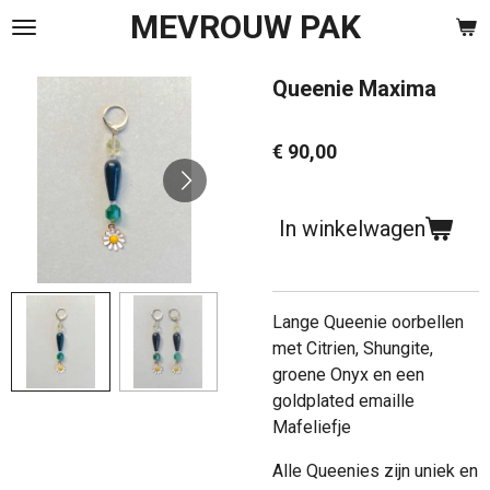
MEVROUW PAK
Ga
direct
naar
Queenie Maxima
de
hoofdinhoud
€ 90,00
In winkelwagen
Lange Queenie oorbellen
met Citrien, Shungite,
groene Onyx en een
goldplated emaille
Mafeliefje
Alle Queenies zijn uniek en