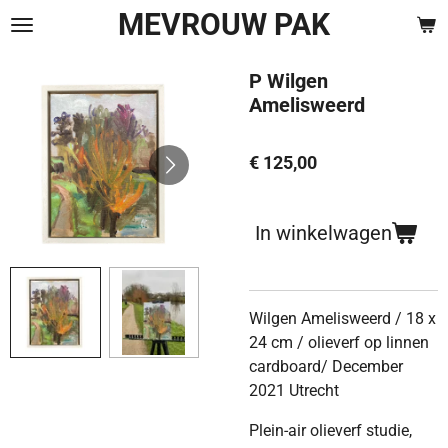
MEVROUW PAK
Ga
direct
naar
P Wilgen
de
Amelisweerd
hoofdinhoud
€ 125,00
In winkelwagen
Wilgen Amelisweerd / 18 x
24 cm / olieverf op linnen
cardboard/ December
2021 Utrecht
Plein-air olieverf studie,