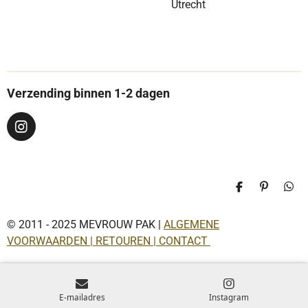
Utrecht
Verzending binnen 1-2 dagen
I
n
s
t
a
D
P
D
g
e
i
e
r
l
n
l
a
© 2011 - 2025 MEVROUW PAK |
ALGEMENE
e
n
e
n
e
n
m
VOORWAARDEN | RETOUREN | CONTACT
n
E-mailadres
Instagram