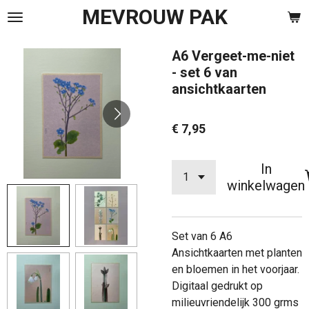
MEVROUW PAK
Ga
direct
naar
A6 Vergeet-me-niet
de
- set 6 van
hoofdinhoud
ansichtkaarten
€ 7,95
In
winkelwagen
Set van 6 A6
Ansichtkaarten met planten
en bloemen in het voorjaar.
Digitaal gedrukt op
milieuvriendelijk 300 grms