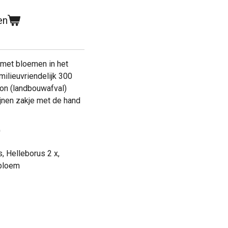
en
 met bloemen in het
 milieuvriendelijk 300
on (landbouwafval)
jnen zakje met de hand
'
, Helleborus 2 x,
sbloem