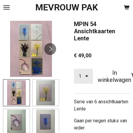
MEVROUW PAK
Ga
direct
naar
MPIN 54
de
Ansichtkaarten
hoofdinhoud
Lente
€ 49,00
In
winkelwagen
Serie van 6 ansichtkaarten
Lente
Gaan per negen stuks van
ieder.