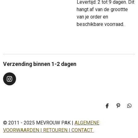
Levertijd: 2 tot 9 dagen. Dit
hangt af van de groottte
van je order en
beschikbare voorraad.
Verzending binnen 1-2 dagen
I
n
s
t
a
D
P
D
g
e
i
e
r
l
n
l
a
© 2011 - 2025 MEVROUW PAK |
ALGEMENE
e
n
e
n
e
n
m
VOORWAARDEN | RETOUREN | CONTACT
n