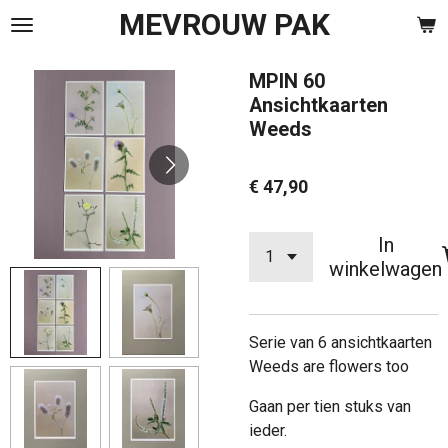
MEVROUW PAK
Ga
direct
naar
MPIN 60
de
Ansichtkaarten
hoofdinhoud
Weeds
€ 47,90
In
winkelwagen
Serie van 6 ansichtkaarten
Weeds are flowers too
Gaan per tien stuks van
ieder.