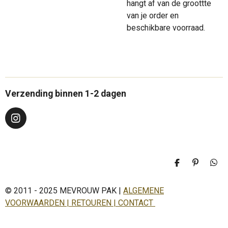
hangt af van de groottte
van je order en
beschikbare voorraad.
Verzending binnen 1-2 dagen
I
n
s
t
a
D
P
D
g
e
i
e
r
l
n
l
a
© 2011 - 2025 MEVROUW PAK |
ALGEMENE
e
n
e
n
e
n
m
VOORWAARDEN | RETOUREN | CONTACT
n