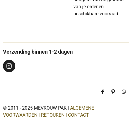
van je order en
beschikbare voorraad.
Verzending binnen 1-2 dagen
I
n
s
t
a
D
P
D
g
e
i
e
r
l
n
l
a
© 2011 - 2025 MEVROUW PAK |
ALGEMENE
e
n
e
n
e
n
m
VOORWAARDEN | RETOUREN | CONTACT
n