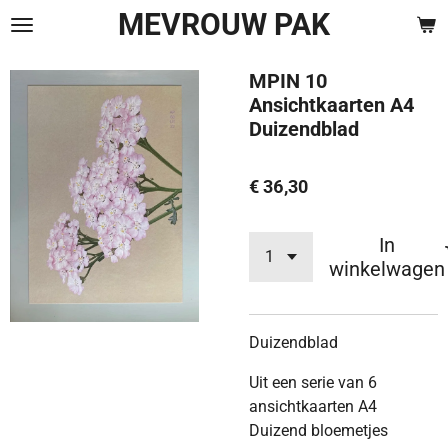
MEVROUW PAK
Ga
direct
naar
MPIN 10
de
Ansichtkaarten A4
hoofdinhoud
Duizendblad
€ 36,30
In
winkelwagen
Duizendblad
Uit een serie van 6
ansichtkaarten A4
Duizend bloemetjes