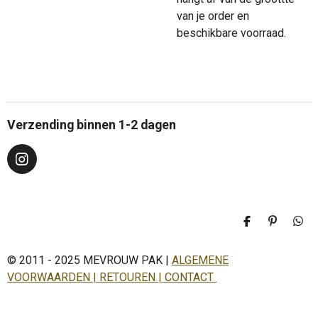
van je order en
beschikbare voorraad.
Verzending binnen 1-2 dagen
I
n
s
t
a
D
P
D
g
e
i
e
r
l
n
l
a
© 2011 - 2025 MEVROUW PAK |
ALGEMENE
e
n
e
n
e
n
m
VOORWAARDEN | RETOUREN | CONTACT
n