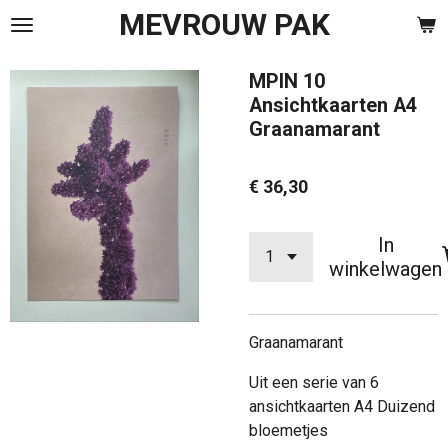
MEVROUW PAK
Ga
direct
naar
MPIN 10
de
Ansichtkaarten A4
hoofdinhoud
Graanamarant
€ 36,30
In
winkelwagen
Graanamarant
Uit een serie van 6
ansichtkaarten A4 Duizend
bloemetjes