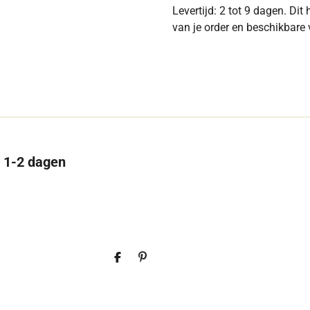
Levertijd: 2 tot 9 dagen. Dit
van je order en beschikbare
n 1-2 dagen
D
P
e
i
l
n
e
n
n
e