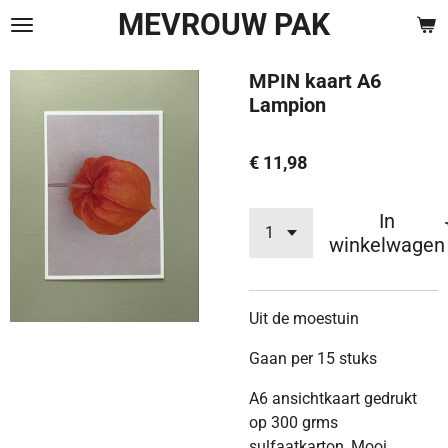
MEVROUW PAK
Ga
direct
naar
MPIN kaart A6
de
Lampion
hoofdinhoud
€ 11,98
In
winkelwagen
Uit de moestuin
Gaan per 15 stuks
A6 ansichtkaart gedrukt
op 300 grms
sulfaatkarton, Mooi