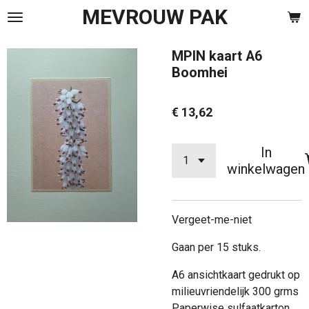
MEVROUW PAK
Ga
direct
naar
MPIN kaart A6
de
Boomhei
hoofdinhoud
€ 13,62
In
winkelwagen
Vergeet-me-niet
Gaan per 15 stuks.
A6 ansichtkaart gedrukt op
milieuvriendelijk 300 grms
Paperwise sulfaatkarton.