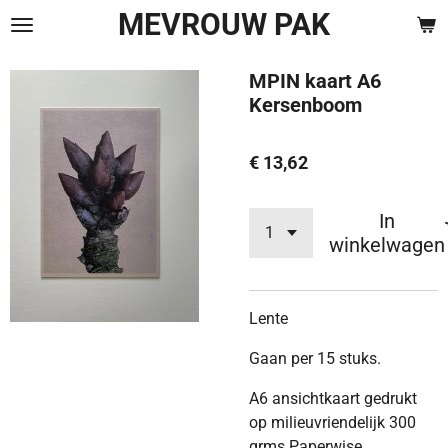
MEVROUW PAK
Ga
direct
naar
MPIN kaart A6
de
Kersenboom
hoofdinhoud
€ 13,62
In
winkelwagen
Lente
Gaan per 15 stuks.
A6 ansichtkaart gedrukt
op milieuvriendelijk 300
grms Paperwise