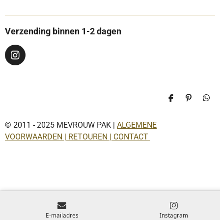
Verzending binnen 1-2 dagen
I
n
s
t
a
D
P
D
g
e
i
e
r
l
n
l
a
© 2011 - 2025 MEVROUW PAK |
ALGEMENE
e
n
e
n
e
n
m
VOORWAARDEN | RETOUREN | CONTACT
n
E-mailadres
Instagram