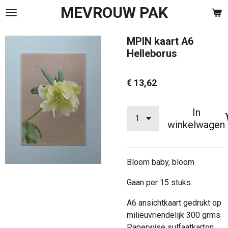
MEVROUW PAK
Ga
direct
naar
MPIN kaart A6
de
Helleborus
hoofdinhoud
€ 13,62
In
winkelwagen
Bloom baby, bloom
Gaan per 15 stuks.
A6 ansichtkaart gedrukt op
milieuvriendelijk 300 grms
Paperwise sulfaatkarton.