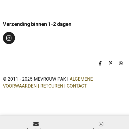
Verzending binnen 1-2 dagen
I
n
s
t
a
D
P
D
g
e
i
e
r
l
n
l
a
© 2011 - 2025 MEVROUW PAK |
ALGEMENE
e
n
e
n
e
n
m
VOORWAARDEN | RETOUREN | CONTACT
n