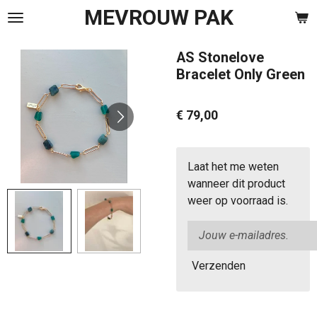
MEVROUW PAK
Ga
direct
naar
AS Stonelove
de
Bracelet Only Green
hoofdinhoud
€ 79,00
Laat het me weten
wanneer dit product
weer op voorraad is.
Verzenden