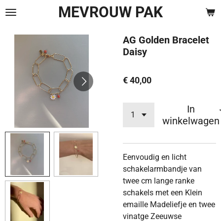
MEVROUW PAK
Ga
direct
naar
AG Golden Bracelet
de
Daisy
hoofdinhoud
€ 40,00
In
winkelwagen
Eenvoudig en licht
schakelarmbandje van
twee cm lange ranke
schakels met een Klein
emaille Madeliefje en twee
vinatge Zeeuwse