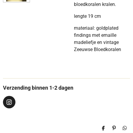
bloedkoralen kralen.
lengte 19 cm
materiaal: goldplated
findings met emaille
madeliefje en vintage
Zeeuwse Bloedkoralen
Verzending binnen 1-2 dagen
I
n
s
t
a
D
P
D
g